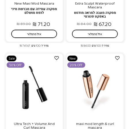
New Maxi Mod Mascara
Extra Sculpt Waterproof
Mascara
מסקרה עמידה עם מברשת מיני
מסקרה מעבה למראה מודגש
לנפח מושלם
באפקט פנורמי
71.20 ₪
67.20 ₪
89.00 ₪
84.00 ₪
אזל מהמלאי
אזל מהמלאי
מחיר ל-100 גרם: 84.00 ₪
מחיר ל-100 גרם: 741.67 ₪
הוספה
הוספה
Sale
New
למועדפים
למועדפים
50% OFF
20% OFF
Ultra Tech + Volume And
maxi mod length & curl
Curl Mascara
mascara