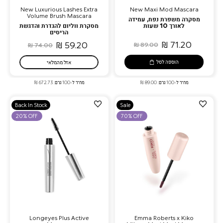
New Luxurious Lashes Extra
New Maxi Mod Mascara
Volume Brush Mascara
מסקרה משפרת נפח, עמידה
לאורך 10 שעות
מסקרת ווליום להגדרת והדגשת
הריסים
71.20 ₪
59.20 ₪
89.00 ₪
74.00 ₪
הוספה לסל
אזל מהמלאי
מחיר ל-100 גרם: 89.00 ₪
מחיר ל-100 גרם: 672.73 ₪
הוספה
הוספה
Back In Stock
Sale
למועדפים
למועדפים
20% OFF
70% OFF
Longeyes Plus Active
Emma Roberts x Kiko