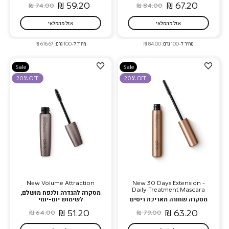
59.20 ₪
67.20 ₪
74.00 ₪
84.00 ₪
אזל מהמלאי
אזל מהמלאי
מחיר ל-100 גרם: 84.00 ₪
מחיר ל-100 גרם: 616.67 ₪
הוספה
הוספה
Sale
Sale
למועדפים
למועדפים
20% OFF
20% OFF
New Volume Attraction
New 30 Days Extension -
Daily Treatment Mascara
מסקרה להגדרה ולנפח מושלם,
מסקרה שחורה מאריכת ריסים
לשימוש יום-יומי
51.20 ₪
63.20 ₪
64.00 ₪
79.00 ₪