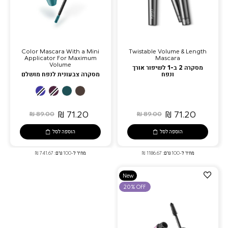
Color Mascara With a Mini
Twistable Volume & Length
Applicator For Maximum
Mascara
Volume
מסקרה 2 ב-1 לשיפור אורך
ונפח
מסקרה צבעונית לנפח מושלם
01
03
04
02
Electric
Plum
Metallic
Brown
Blue
Green
71.20 ₪
71.20 ₪
89.00 ₪
89.00 ₪
הוספה לסל
הוספה לסל
מחיר ל-100 גרם: 1186.67 ₪
מחיר ל-100 גרם: 741.67 ₪
הוספה
New
למועדפים
20% OFF