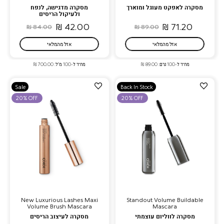
מסקרה לאפקט מעוגל ומוארך
מסקרה מדגישה, לנפח
ולעיקול הריסים
42.00 ₪
71.20 ₪
84.00 ₪
89.00 ₪
אזל מהמלאי
אזל מהמלאי
מחיר ל-100 גרם: 89.00 ₪
מחיר ל-100 מ”ל: 700.00 ₪
הוספה
הוספה
Sale
Back In Stock
למועדפים
למועדפים
20% OFF
20% OFF
New Luxurious Lashes Maxi
Standout Volume Buildable
Volume Brush Mascara
Mascara
מסקרה לווליום עוצמתי
מסקרה לעיצוב הריסים