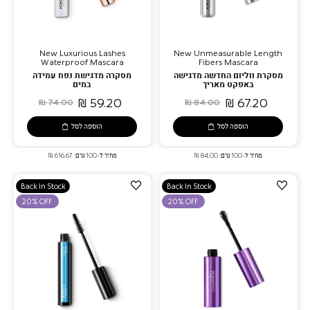
New Luxurious Lashes
New Unmeasurable Length
Waterproof Mascara
Fibers Mascara
מסקרת ווליום החדשה מדגישה
מסקרה מדגישת נפח עמידה
באפקט מאריך
במים
59.20 ₪
67.20 ₪
74.00 ₪
84.00 ₪
הוספה לסל
הוספה לסל
מחיר ל-100 גרם: 84.00 ₪
מחיר ל-100 גרם: 616.67 ₪
הוספה
הוספה
Back In Stock
Back In Stock
למועדפים
למועדפים
20% OFF
20% OFF