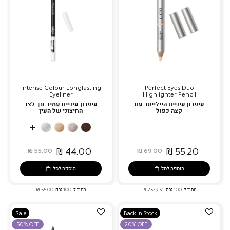
Intense Colour Longlasting
Perfect Eyes Duo
Eyeliner
Highlighter Pencil
עיפרון עיניים היילייטר עם
עיפרון עיניים עמיד ורך לצד
קצה כפול
החיצוני של העין
More
01
17
18
19
Colors
Pearly
Warm
Burgundy
Silver
White
Gold
Rose
44.00 ₪
55.20 ₪
55.00 ₪
69.00 ₪
הוספה לסל
הוספה לסל
מחיר ל-100 גרם: 2379.31 ₪
מחיר ל-100 גרם: 55.00 ₪
הוספה
הוספה
Sale
Back In Stock
למועדפים
למועדפים
50% OFF
20% OFF