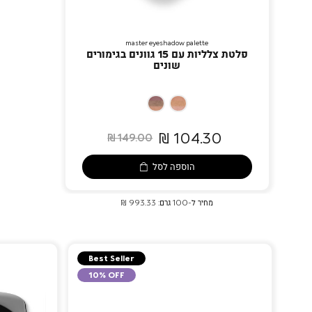
master eyeshadow palette
פלטת צלליות עם 15 גוונים בגימורים
שונים
01
02
Star
Touch
104.30 ₪
149.00 ₪
Of
Of
Glamour
The
הוספה לסל
Show
מחיר ל-100 גרם: 993.33 ₪
Best Seller
10% OFF