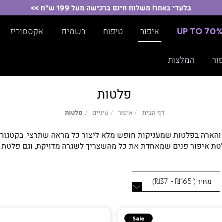
בלעדי באתר! משלוח חינם ברכישה מעל 199 ש"ח >>
UP TO 70
איפור
טיפוח
בשמים
אקססוריז
ור
המלצות
פלטות
דף
איפור
עיניים
פלטות
דף הבית
איפור
עיניים
פלטות
הבית
 והארה בפלטות שמעניקות חופש מלא ליצור כל מראה שתרצי. בקטגור
פלטת איפור פנים שמאחדת את כל מהשצריך לשגרה מדויקת, וגם פלטת
תה בשילוב טקסטורות עשירות ופיגמנטים עמידים, כדי לאפשר לך לעב
בלחיצה אחת.
מחיר
(
₪165 - ₪37
)
Sale