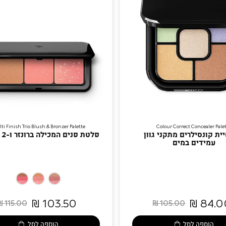
ti Finish Trio Blush & Bronzer Palette
Colour Correct Concealer Pale
ת קונסילרים מתקני גוון
פלטת פנים המכילה ברונזר ו-2 סמקים
עמידים במים
03
01
02
-
-
-
103.50 ₪
84.00
115.00 ₪
105.00 ₪
Pink
Coral
Mauve
הוספה לסל
הוספה לסל