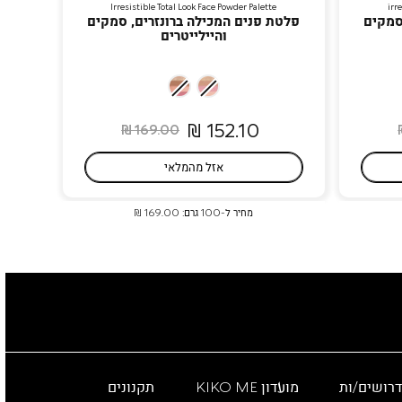
Irresistible Total Look Face Powder Palette
irr
סמקים
פלטת פנים המכילה ברונזרים, סמקים
והיילייטרים
02
01
Medium-
Light-
152.10 ₪
169.00 ₪
Dark
Medium
אזל מהמלאי
מחיר ל-100 גרם: 169.00 ₪
דרושים/ות
מועדון KIKO ME
תקנונים