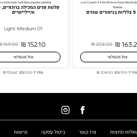
esistible total look face powder palette
Just Cavalli X Kiko Milano Gaze Wardro
פלטת פנים המכילה ברונזרים, 
Palette
ים
והיילייטרים
01 Light-Medium
152.10 ₪
163.20
169.00 ₪
204.00 ₪
אזל מהמלאי
אזל מהמלאי
ר ל-100 גרם: 204.00 ₪
מחיר ל-100 גרם: 1126.67 ₪
אלות נפוצות
צרו קשר
ביטול עסקה
נגישות