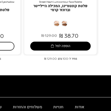
be Eyeshadow
Street Heart Lumicontour Face Palette
פלטת קונטורינג, המכילה היילייטר
וברונזר קרמי
פלטת 5 צלליות בגימורים שונ
01
02
Champagne
Warm
38.70 ₪
 ₪
129.00 ₪
&
Gold
Hazelnut?
&
הוספה לסל
Cocoa
מחיר ל-100 גרם: 129.00 ₪
מחי
אודות
חנויות
משלוחים והחזרות
ש