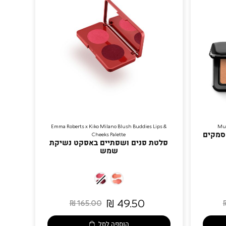
Emma Roberts x Kiko Milano Blush Buddies Lips &
Mul
Cheeks Palette
פלטת פנים ושפתיים באפקט נשיקת
שמש
02
01
Cherry
Coral
49.50 ₪
165.00 ₪
On
Me
Top
Crazy
הוספה לסל