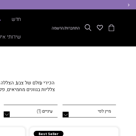
ימינה
חדש
%
הסל
Wishlist
חפש
התחברות/הרשמה
שלי
שירותי איפ
הכירי עולם של צבע, הצללה
צלליות בגוונים מחמיאים, 
בקלות. כל פלטת איפור נבנ
עיניים
(
1
)
Best Seller