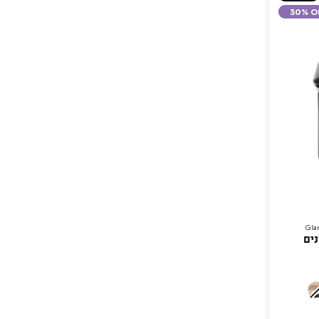
30% O
Gla
וללת 9 גוונים
01
Earth
G