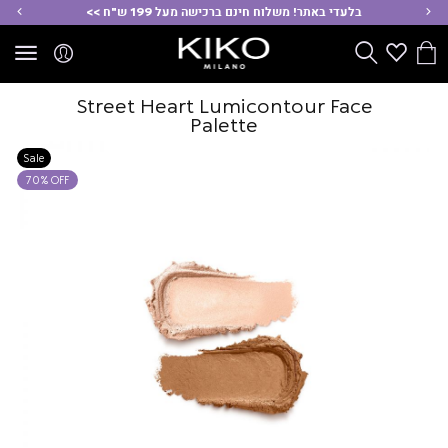
ימינה
שמ
בלעדי באתר! משלוח חינם ברכישה מעל 199 ש"ח >>
הסל
Wishlist
חפש
שלי
Street Heart Lumicontour Face
Palette
Sale
70% OFF