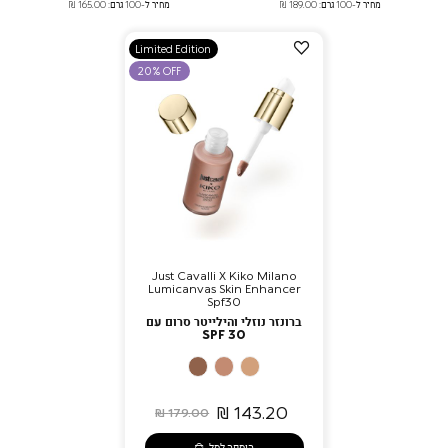
מחיר ל-100 גרם: 189.00 ₪
מחיר ל-100 גרם: 165.00 ₪
הוספה
Limited Edition
למועדפים
20% OFF
Just Cavalli X Kiko Milano
Lumicanvas Skin Enhancer
Spf30
ברונזר נוזלי והילייטר סרום עם
SPF 30
04
03
02
Mocha
Savage
Morning
Fever
Amber
Glow
143.20 ₪
179.00 ₪
הוספה לסל