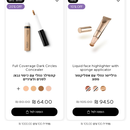
Best Seller
New
למועדפים
למועדפים
20% OFF
10% OFF
Full Coverage Dark Circles
Liquid face highlighter with
Concealer
sponge applicator
הילייטר נוזלי עם אפליקטור
קונסילר נוזלי עם כיסוי גבוה
ספוג
לפנים ולעיניים
More
05
16
11
06
03
02
01
Colors
-
-
-
-
Tequila
Golden
Sunkissed
Medium
Butterscotch
Vanilla
Hazelnut
Sunset
Sunrise
Ros?
64.00 ₪
94.50 ₪
80.00 ₪
105.00 ₪
Beige
הוספה לסל
הוספה לסל
מחיר ל-100 גרם: 105.00 ₪
מחיר ל-100 גרם: 1000.00 ₪