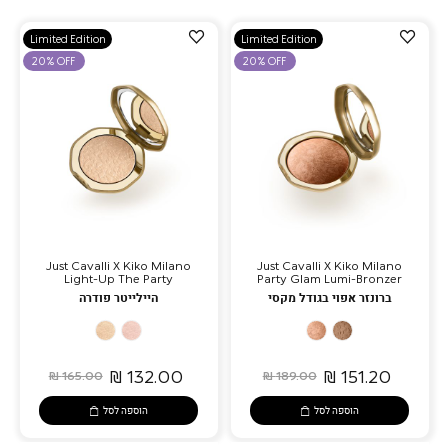
הוספה
הוספה
Limited Edition
Limited Edition
למועדפים
למועדפים
20% OFF
20% OFF
Just Cavalli X Kiko Milano
Just Cavalli X Kiko Milano
Light-Up The Party
Party Glam Lumi-Bronzer
ברונזר אפוי בגודל מקסי
היילייטר פודרה
01
02
02
03
Fierce
Jungle
Savanna
Cocoa
Spark
Glow
Toffee
Roar
132.00 ₪
151.20 ₪
165.00 ₪
189.00 ₪
הוספה לסל
הוספה לסל