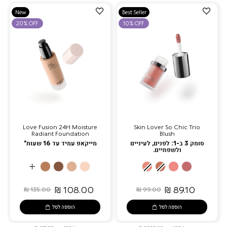
הוספה
הוספה
New
Best Seller
למועדפים
למועדפים
20% OFF
10% OFF
Love Fusion 24H Moisture
Skin Lover So Chic Trio
Radiant Foundation
Blush
סומק 3 ב-1: לפנים, לעיניים
מייקאפ עמיד עד 16 שעות*
ולשפתיים.
More
8WO
8.5NR
5.5NG
3WG
02
01
03
04
Colors
Warm
Neutral
Neutral
Warm
Velvet
Sugar
Pink
Ruby
Olive
Rose
Gold
Gold
Peach
Spice
Whisper
Bliss
108.00 ₪
89.10 ₪
135.00 ₪
99.00 ₪
הוספה לסל
הוספה לסל