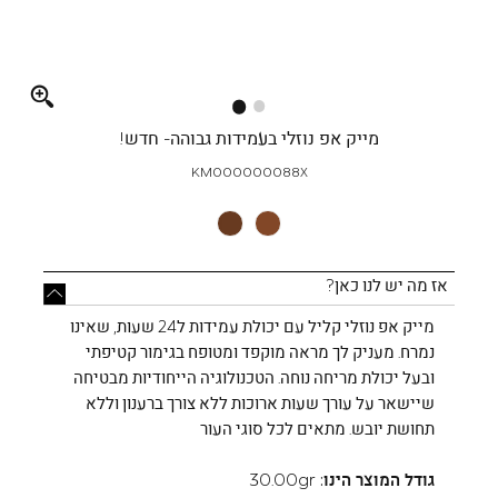
Full
screen
מייק אפ נוזלי בעמידות גבוהה- חדש!
KM000000088X
אז מה יש לנו כאן?
מייק אפ נוזלי קליל עם יכולת עמידות ל24 שעות, שאינו
נמרח. מעניק לך מראה מוקפד ומטופח בגימור קטיפתי
ובעל יכולת מריחה נוחה. הטכנולוגיה הייחודיות מבטיחה
שיישאר על עורך שעות ארוכות ללא צורך ברענון וללא
תחושת יובש. מתאים לכל סוגי העור
גודל המוצר הינו:
30.00gr