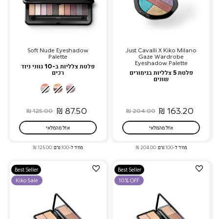
Soft Nude Eyeshadow
Just Cavalli X Kiko Milano
Palette
Gaze Wardrobe
Eyeshadow Palette
פלטת צלליות ב-10 גווני ניוד
פלטת 5 צלליות בגימורים
רכים
שונים
03
02
01
Cool
Warm
Garden
Shades
Tones
Rose
87.50 ₪
163.20 ₪
125.00 ₪
204.00 ₪
אזל מהמלאי
אזל מהמלאי
מחיר ל-100 גרם: 204.00 ₪
מחיר ל-100 גרם: 125.00 ₪
הוספה
הוספה
Best Seller
Best Seller
למועדפים
למועדפים
Kiko Sale
10% OFF