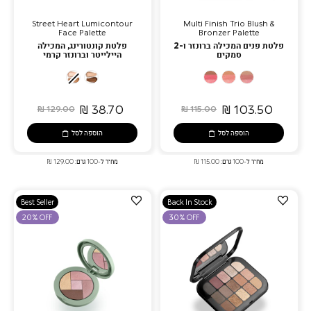
Street Heart Lumicontour
Multi Finish Trio Blush &
Face Palette
Bronzer Palette
פלטת פנים המכילה ברונזר ו-2
פלטת קונטורינג, המכילה
סמקים
היילייטר וברונזר קרמי
01
02
03
01
02
Champagne
Warm
-
-
-
&
Gold
Pink
Coral
Mauve
38.70 ₪
103.50 ₪
129.00 ₪
115.00 ₪
Hazelnut?
&
Cocoa
הוספה לסל
הוספה לסל
מחיר ל-100 גרם: 115.00 ₪
מחיר ל-100 גרם: 129.00 ₪
הוספה
הוספה
Best Seller
Back In Stock
למועדפים
למועדפים
20% OFF
30% OFF