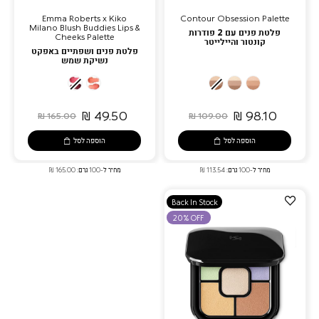
Emma Roberts x Kiko
Contour Obsession Palette
Milano Blush Buddies Lips &
פלטת פנים עם 2 פודרות
Cheeks Palette
קונטור והיילייטר
פלטת פנים ושפתיים באפקט
נשיקת שמש
02
01
03
01
02
Cherry
Coral
Deep
Medium
Fair
On
Me
49.50 ₪
98.10 ₪
165.00 ₪
109.00 ₪
Top
Crazy
הוספה לסל
הוספה לסל
מחיר ל-100 גרם: 113.54 ₪
מחיר ל-100 גרם: 165.00 ₪
הוספה
Back In Stock
למועדפים
20% OFF