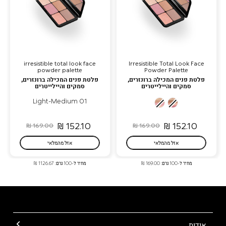
irresistible total look face
Irresistible Total Look Face
powder palette
Powder Palette
פלטת פנים המכילה ברונזרים,
פלטת פנים המכילה ברונזרים,
סמקים והיילייטרים
סמקים והיילייטרים
01 Light-Medium
01
02
Light-
Medium-
Medium
Dark
152.10 ₪
152.10 ₪
169.00 ₪
169.00 ₪
אזל מהמלאי
אזל מהמלאי
מחיר ל-100 גרם: 169.00 ₪
מחיר ל-100 גרם: 1126.67 ₪
אודות