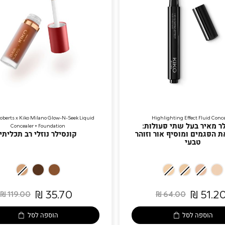
berts x Kiko Milano Glow-N-Seek Liquid
Highlighting Effect Fluid Conce
ר מאיר בעל שתי פעולות:
Concealer + Foundation
 הפגמים ומוסיף אור וזוהר
קונסילר נוזלי רב תכליתי
טבעי
04
06
05
02
03
04
01
atural
Cocoa
Chestnut
Ivory
Honey
Rosy
Porcelain
35.70 ₪
51.20 
119.00 ₪
64.00 ₪
Beige
Beige
הוספה לסל
הוספה לסל