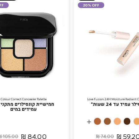
FF
20% OFF
Colour Correct Concealer Palette
Love Fusion 24H Moisture Radiant 
ר עמיד עד 24 שעות*
חמישיית קונסילרים מתקני ג
עמידים במים
More
22
23
17
24
18
Colors
Coffee
Cinnamon
Dark
Butterscotch
Dark
Turm
84.00 ₪
59.20 
105.00 ₪
74.00 ₪
Chestnut
Cocoa