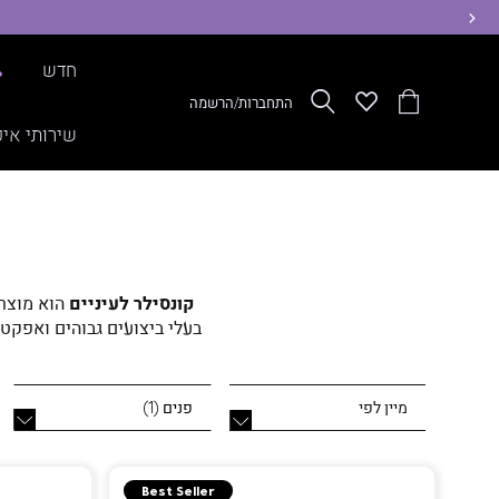
ימינה
חדש
%
הסל
Wishlist
חפש
התחברות/הרשמה
שלי
שירותי איפ
קונסילר לעיניים
רוצה לכסות כהויות מתח
ופיגמנטציה. בחרי את הפיי
פנים
(
1
)
להתאים לגוון ולסוג העור של
Best Seller