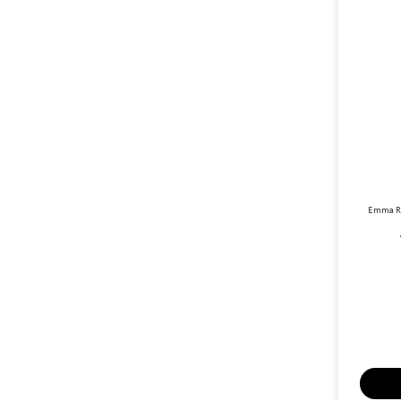
Emma Ro
N