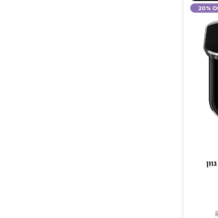
20% O
וון