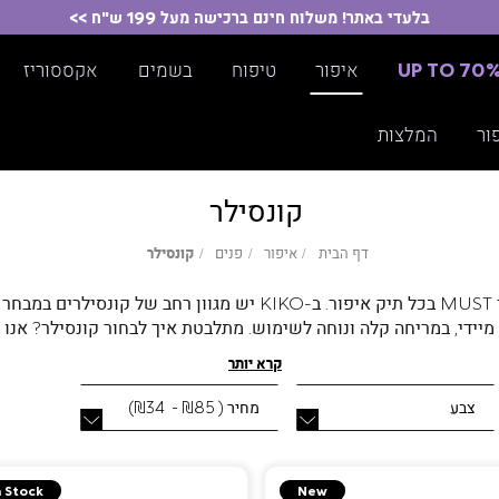
בלעדי באתר! משלוח חינם ברכישה מעל 199 ש"ח >>
UP TO 70
איפור
טיפוח
בשמים
אקססוריז
ור
המלצות
קונסילר
דף
איפור
פנים
קונסילר
דף הבית
איפור
פנים
קונסילר
הבית
הוא מוצר MUST בכל תיק איפור. ב-KIKO יש מגוון רחב של קו
ת לעיניים ולהאיר את האזור, או שאת מחפשת לטשטש נקודות כהות, א
קרא יותר
בוריט שלך מהמגוון הרחב שלנו - קונסילר נוזלי, קונסילר קרמי, קונסי
צבע
מחיר
(
₪85 - ₪34
)
ך, מספקים כיסוי מלא או חלקי, בגימור חלק ונקי. כך שתוכלי להשיג לע
יחד עם תחושה נפלאה.
n Stock
New