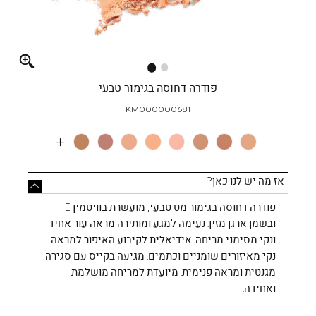
Full
screen
פודרה דחוסה בגימור טבעי
KM000000681
More
Colors
אז מה יש לנו כאן?
פודרה דחוסה בגימור מט טבעי, מועשרת בוויטמין E
ובשמן ארגן מזין. נעימה למגע ומותירה מראה עור אחיד
ונקי מסימני מריחה. אידיאלית לקיבוע האיפור למראה
נקי מאיזורים שומניים וכתמים. מגיעה בקייס עם סגירה
מגנטית ומראה פנימית. מיועדת למריחה מושלמת
ואחידה.