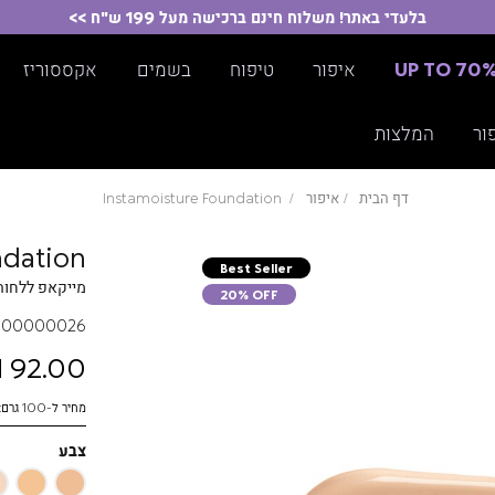
בלעדי באתר! משלוח חינם ברכישה מעל 199 ש"ח >>
UP TO 70
איפור
טיפוח
בשמים
אקססוריז
ור
המלצות
דף הבית
איפור
Instamoisture Foundation
ndation
Best Seller
מייקאפ ללחות 
20% OFF
00000026
92.00 ₪
מחיר ל-100 גרם: 383.33 ₪
צבע