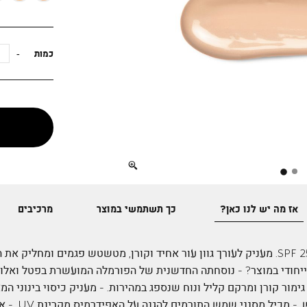
כמות
Full
screen
אז מה יש לנו כאן?
כך תשתמשי במוצר
מרכיבים
מייקאפ נוזלי מועשר בלחות – 25 SPF. מעניק לעורך גוון עור אחיד וקורן, מטשטש פגמים ו
יחודי במוצר? - נוסחתה החדשנית של הפורמלה המועשרת בפטל ואלוו
- הוא בעל גימור קורן ומרקם קליל ונוח שנספג במהירות. - מעניק כיסוי בינוני ה
מתאים במיוחד לעו