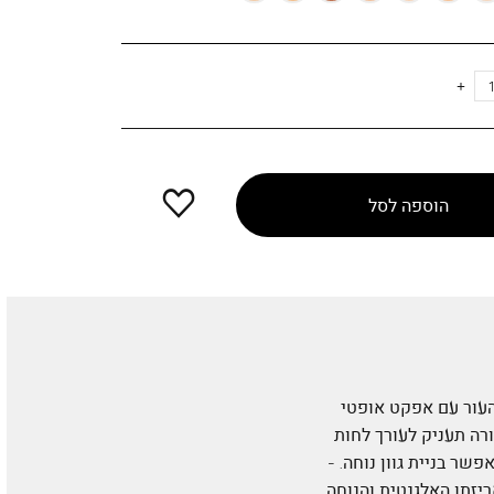
Colors
הוספה
הוספה לסל
למועדפים
מחליק את העור עם אפקט אופטי
רה תעניק לעורך לחות
מאפשר בניית גוון נוחה. -
ר רגיל עד יבש. - מכיל מסנני שמש התורמים להגנה על האפידרמיס מקרינת UV. - אריזתו האלגנטית והנוחה