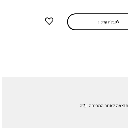
הוספה
לקבלת עדכון
למועדפים
ית ורכה שמבטיחה מריחה מדויקת ונשארת במקומה עד 7* שעות. התוצאה לאחר המריחה: עזה