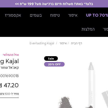
בלעדי באתר! משלוח חינם ברכישה מעל 199 ש"ח >>
UP TO 70
איפור
טיפוח
בשמים
אקססוריז
ור
המלצות
דף הבית
איפור
Everlasting Kajal
אזל מהמלאי
Sale
ng Kajal
20% OFF
קאג’אל שחור ו
00169001B
47.20 ₪
מחיר ל-100 גרם: 737.50 ₪