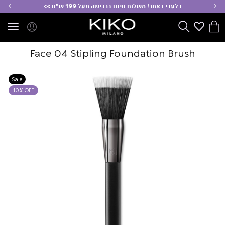
ימינה
שמ
בלעדי באתר! משלוח חינם ברכישה מעל 199 ש"ח >>
הסל
Wishlist
חפש
שלי
Face 04 Stipling Foundation Brush
Sale
10% OFF