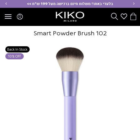
ימינה
שמ
בלעדי באתר! משלוח חינם ברכישה מעל 199 ש"ח >>
הסל
Wishlist
חפש
שלי
Smart Powder Brush 102
Back In Stock
10% OFF