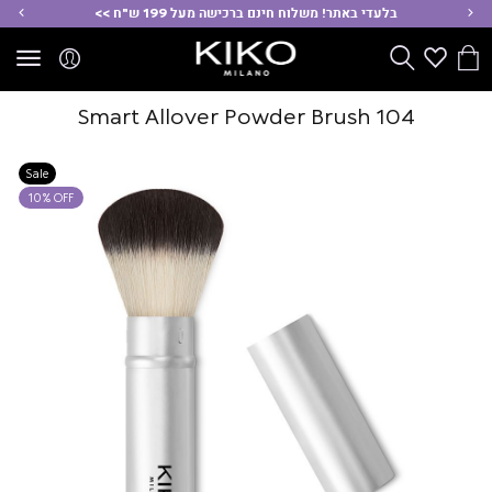
ימינה
שמ
בלעדי באתר! משלוח חינם ברכישה מעל 199 ש"ח >>
הסל
Wishlist
חפש
שלי
Smart Allover Powder Brush 104
Sale
10% OFF