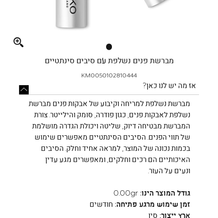
Full
screen
מברשת פנים נשלפת עם סיבים סינתטיים
KM0050102810444
אז מה יש לנו כאן?
מברשת נשלפת למריחה וקיבוע של אבקות פנים מברשת
נשלפת לאבקות פנים, כגון פודרה, סומק והילייטר. צורת
המברשת מבטיחה דיוק, שליטה ויכולת הגדרה מושלמת
של תווי הפנים. הסיבים הסינתטיים מאפשרים שימוש
בכמות נכונה של המוצר, למראה אחיד וחלק. הסיבים
האיכותיים הם רכים וחלקים, ומאפשרים מגע עדין
ונעים על העור.
גודל המוצר הינו:
0.00gr
זמן שימוש מרגע פתיחה:
חודשים
ארץ ייצור:
סין