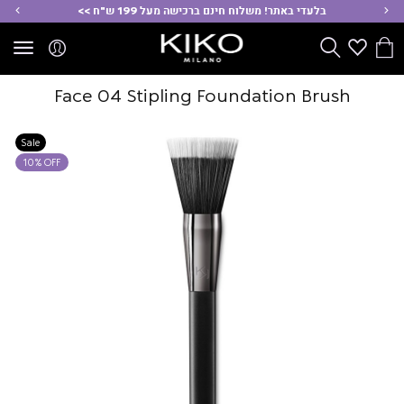
ימינה
שמ
בלעדי באתר! משלוח חינם ברכישה מעל 199 ש"ח >>
הסל
Wishlist
חפש
שלי
Face 04 Stipling Foundation Brush
Sale
10% OFF