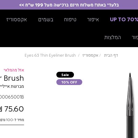
בלעדי באתר! משלוח חינם ברכישה מעל 199 ש"ח >>
UP TO 70
איפור
טיפוח
בשמים
אקססוריז
ור
המלצות
דף הבית
אקססוריז
Eyes 63 Thin Eyeliner Brush
אזל מהמלאי
Sale
r Brush
10% OFF
מברשת אייליינ
00065001B
75.60 ₪
מחיר ל-100 גרם: 84.00 ₪