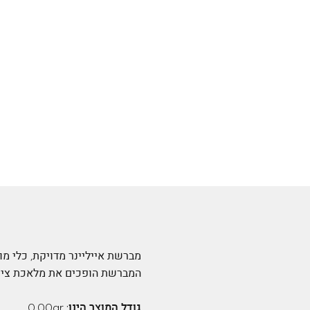
מברשת אייליינר מדויקת, כלי מ
המברשת הופכים את מלאכת ציור
גודל המוצר הינו:
0.00gr