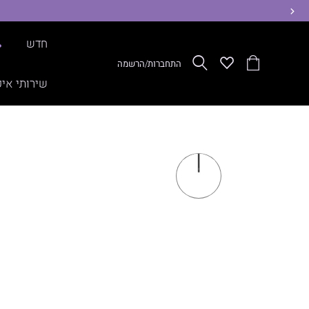
ימינה
חדש
%
הסל
Wishlist
חפש
התחברות/הרשמה
שלי
שירותי איפ