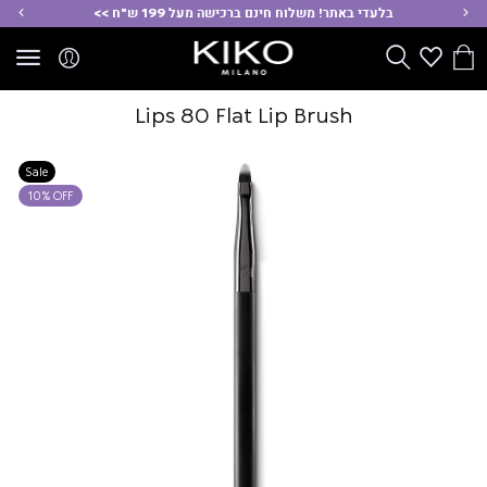
ימינה
שמ
בלעדי באתר! משלוח חינם ברכישה מעל 199 ש"ח >>
הסל
Wishlist
חפש
שלי
Lips 80 Flat Lip Brush
Sale
10% OFF