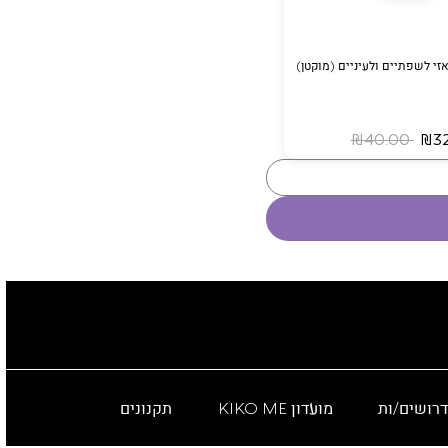
זי לשפתיים ולעיניים (מוקטן)
‏ ₪40.00
דרושים/ות
מועדון KIKO ME
תקנונים