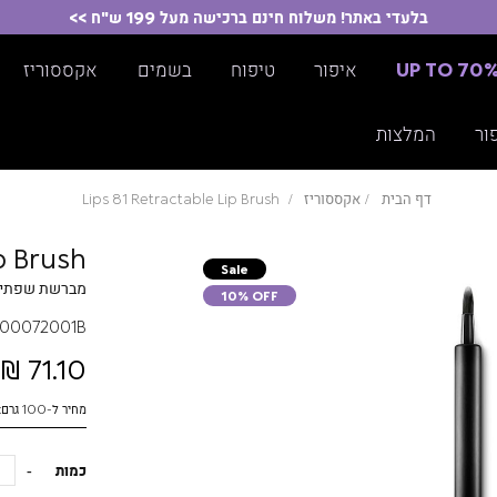
בלעדי באתר! משלוח חינם ברכישה מעל 199 ש"ח >>
UP TO 70
איפור
טיפוח
בשמים
אקססוריז
ור
המלצות
דף הבית
אקססוריז
Lips 81 Retractable Lip Brush
p Brush
Sale
מברשת שפתיי
10% OFF
00072001B
71.10 ₪
מחיר ל-100 גרם: 790.00 ₪
כמות