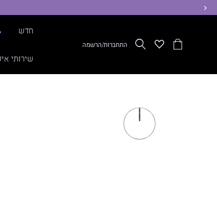
ימינה
חדש
%
הסל
Wishlist
חפש
התחברות/הרשמה
שלי
שירותי איפ