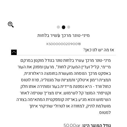
Full
screen
מיני-טונר מרכך עשיר בלחות
KS000000209001B
אז מה יש לנו כאן?
מיני-טונר מרכך עשיר בלחות טונר בגודל מוקטן במרקם
מיימי, קליל ועדין המעניק לחות*, מרענן ומפנק את העור
באפקט מרכך. הנוסחה מועשרת בחומצה היאלורונית,
תמצית רימון איטלקי ותמציות של מגנוליה, פרח לוטוס
כחול וורד - היא נספגת מיידית בעור ומותירה אותו חלק
וקטיפתי. המוצר קל לשימוש, אינו מצריך שטיפה לאחר
השימוש והוא מגיע באריזה קומפקטית המתאימה בצורה
מושלמת לתיק, למזוודה או לטרולי שתיקחי איתך
למטוס.
גודל המוצר הינו:
50.00gr