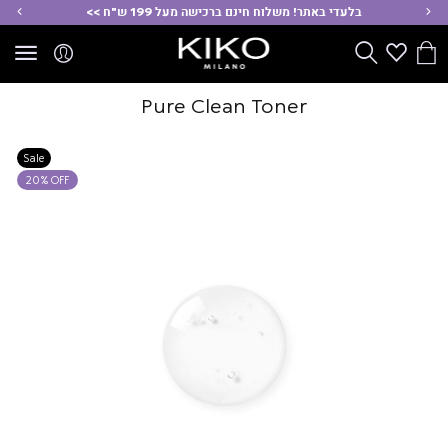
ימינה
שמ
בלעדי באתר! משלוח חינם ברכישה מעל 199 ש"ח >>
הסל
Wishlist
חפש
שלי
Pure Clean Toner
Sale
20% OFF