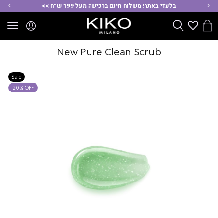
ימינה
שמ
בלעדי באתר! משלוח חינם ברכישה מעל 199 ש"ח >>
הסל
Wishlist
חפש
שלי
New Pure Clean Scrub
Sale
20% OFF