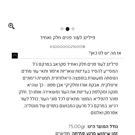
Full
screen
פילינג לעור פנים חלק ואחיד
KS000000210001B
אז מה יש לנו כאן?
פילינג לעור פנים חלק ואחיד סקראב במרקם ג’ל
המסייע להסיר בעדינות שאריות איפור ותאי עור מתים.
הנוסחה מועשרת בחומצה היאלורונית, תמצית רימונים
איטלקית, אבקת אורז וחלקיקי אבן ספוג - כך שהיא
מנקה ומקלפת בעדינות את העור ומשאירה אותו רך, חלק
וזוהר להפליא. המוצר מתאים לכל סוגי העור, כולל לעור
רגיש, במרקם ג’ל מרענן המבושם בתווים של מגנוליה,
אפרסק ואלגום.
גודל המוצר הינו:
75.00gr
זמן שימוש מרגע פתיחה:
חודשים