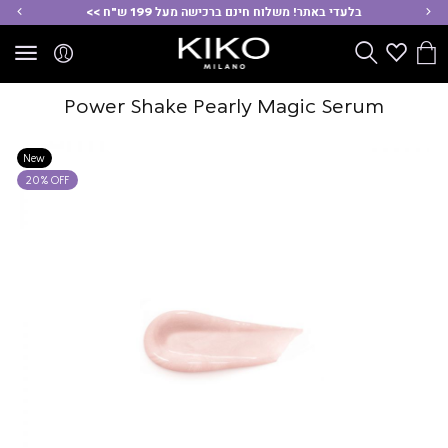
ימינה
שמ
בלעדי באתר! משלוח חינם ברכישה מעל 199 ש"ח >>
הסל
Wishlist
חפש
שלי
Power Shake Pearly Magic Serum
New
20% OFF