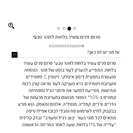
Full
screen
סרום פנים עשיר בלחות לזוהר טבעי
KS000000326001B
אז מה יש לנו כאן?
סרום פנים עשיר בלחות לזוהר טבעי סרום פנים עשיר
בלחות, המסייע להעניק לעור בוסט של זוהר . הנוסחה
מועשרת בתמצית לימון איטלקי, ויטמין C, פפטידים
ותערובת ויטמינים. היא מעניקה לעור מראה קורן, רכות
וגמישות, מסייעת למזער את סימני הגיל ומפחיתה
קמטים ב-10%*. המוצר מבושם בתערובת מרעננת של
הדרים, ורדים, קמליה, מגנוליה, אלגום ומאסק, הוא מגיע
בבקבוק לחיץ לשימוש נוח ומבלי לבזבז אפילו טיפה.
מתאים לכל סוגי העור: יבש, רגיל ומעורב*. נבדק קלינית:
*עלייה של 11% בלחות, שעה לאחר המריחה הראשונה.