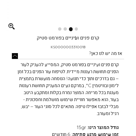
Full
screen
קרם פנים ועיניים בפורמט סטיק
KS000000331001B
אז מה יש לנו כאן?
קרם פנים ועיניים בפורמט סטיק, המסייע להעניק לעור
הפנים תחושת רעננות מיידית. לטיפוח עור הפנים בכל זמן
– גם בדרכים ותוך כדי תנועה! הנוסחה מועשרת בתמצית
לימון ובוויטמין C*, במרקם נעים המעניק תחושת רעננות
מענגת בכל מריחה. המוצר נמרח בקלות ומתקבע היטב
בעור, הוא מאפשר חוויית שימוש מושלמת וחסכונית -
מבלי לבזבז אפילו טיפה. מתאים לכל סוגי העור – יבש,
רגיל ומעורב.
גודל המוצר הינו:
15gr
זמן שימוש מרגע פתיחה:
6 חודשים