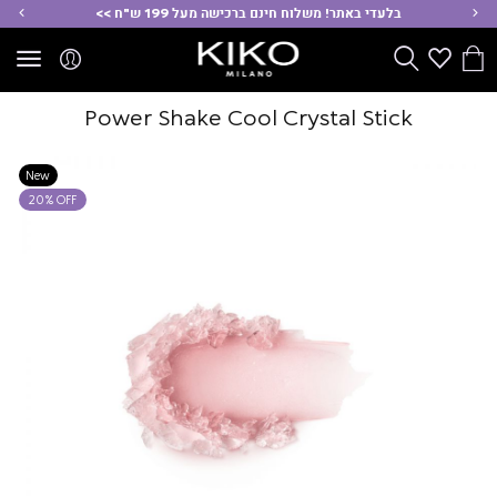
ימינה
שמ
בלעדי באתר! משלוח חינם ברכישה מעל 199 ש"ח >>
הסל
Wishlist
חפש
שלי
Power Shake Cool Crystal Stick
New
20% OFF