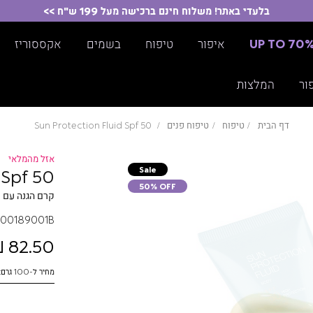
בלעדי באתר! משלוח חינם ברכישה מעל 199 ש"ח >>
UP TO 70
איפור
טיפוח
בשמים
אקססוריז
ור
המלצות
דף הבית
טיפוח
טיפוח פנים
Sun Protection Fluid Spf 50
אזל מהמלאי
Sale
 Spf 50
50% OFF
קרם הגנה עם SPF 50 וחומצה היאלורונית
00189001B
82.50 ₪
מחיר ל-100 גרם: 110.00 ₪