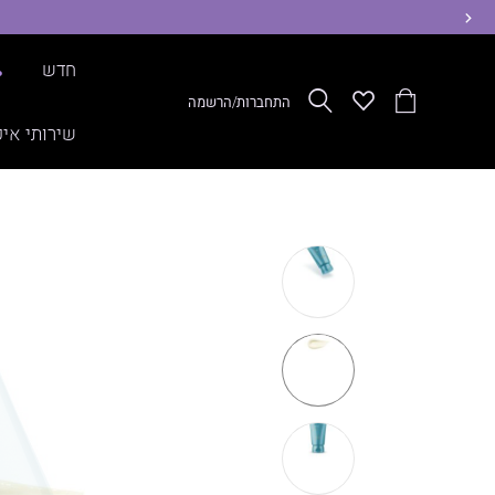
ימינה
חדש
%
הסל
Wishlist
חפש
התחברות/הרשמה
שלי
שירותי איפ