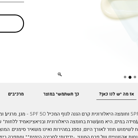
Full
screen
אז מה יש לנו כאן?
כך תשתמשי במוצר
מרכיבים
קרם הגנה עשיר בלחות, עם SPF 50 וחומצה היאל
מידה במים, היא מועשרת בחומצה היאלורונית ובניאצינאמיד ללחות* שת
ח לשימוש חוזר לאורך היום, נספג במהירות ואינו משאיר סימנים. המוצ
 ומבושם בניחוחות אקזוטיים של פרח המונוי. -ידידותי לסביבה הימית** ומתפרק ב