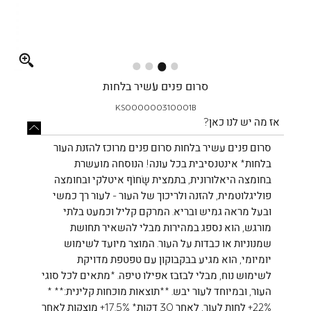
Full
screen
סרום פנים עשיר בלחות
KS000000310001B
אז מה יש לנו כאן?
סרום פנים עשיר בלחות סרום פנים מרוכז להזנת העור
בלחות* אינטנסיבית בכל עונה! הנוסחה מועשרת
בחומצה היאלורונית, בתמצית שָׂחוֹף איטלקי ובחומצה
פוליגלוטמית, להזנה ולריכוך של העור - לעור רך כמשי
ובעל מראה גמיש ובריא. המרקם קליל וכמעט בלתי
מורגש, הוא נספג במהירות מבלי להשאיר תחושת
שמנוניות או כבדות על העור. המוצר מיועד לשימוש
יומיומי, הוא מגיע בבקבוקון עם טפטפת מדויקת
לשימוש נוח, מבלי לבזבז אפילו טיפה. *מתאים לכל סוגי
העור, ובמיוחד לעור יבש. **תוצאות מוכחות קלינית:** *
‎+22%‎ לחות לעור, לאחר 30 דקות* ‎+17.5%‎ מוצקות לאחר