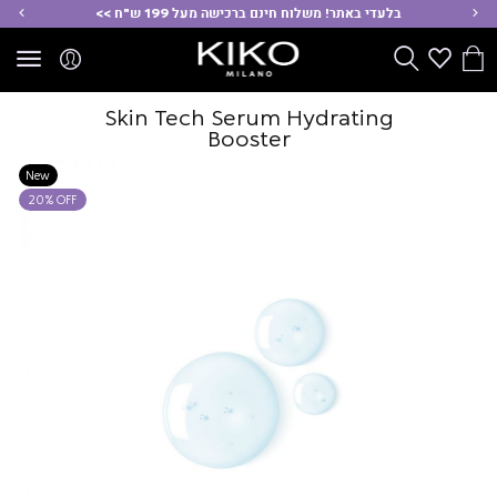
ימינה
שמ
בלעדי באתר! משלוח חינם ברכישה מעל 199 ש"ח >>
הסל
Wishlist
חפש
שלי
Skin Tech Serum Hydrating
Booster
New
20% OFF