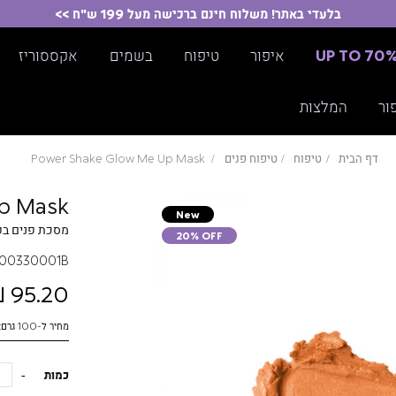
בלעדי באתר! משלוח חינם ברכישה מעל 199 ש"ח >>
UP TO 70
איפור
טיפוח
בשמים
אקססוריז
ור
המלצות
דף הבית
טיפוח
טיפוח פנים
Power Shake Glow Me Up Mask
p Mask
New
מסכת פנים בפ
20% OFF
00330001B
95.20 ₪
מחיר ל-100 גרם: 216.36 ₪
כמות