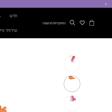
ימינה
חדש
%
הסל
Wishlist
חפש
התחברות/הרשמה
שלי
שירותי איפ