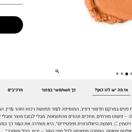
Full
screen
אז מה יש לנו כאן?
כך תשתמשי במוצר
מרכיבים
נים במרקם חדשני ויציב, המוסיפה לעור תחושת רכות וזוהר עדין. 
 – פשוט מורחים, מחכים ונהנים מהתוצאות, מבלי לבזבז מוצר ומבלי 
הנוסחה מועשרת בתמצית לימון, ויטמין C, חומצה היאלורונית ופפטידים*, היא מותירה את ה
 אלגום ומאסק. המסכה מתאימה לכל סוגי העור – יבש, רגיל ומעורב*.