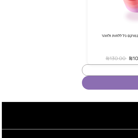
מרקם ג’ל ללחות ולזוהר
‏ ₪130.00