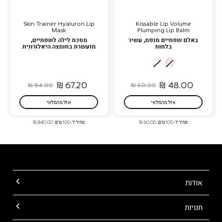
Skin Trainer Hyaluron Lip
Kissable Lip Volume
Mask
Plumping Lip Balm
באלם שפתיים מנפח, עשיר
מסכת לילה לשפתיים,
בלחות
מועשרת בחומצה היאלורונית
02
01
Cloud
Tutu
Dew
Rose
67.20 ₪
48.00 ₪
84.00 ₪
60.00 ₪
אזל מהמלאי
אזל מהמלאי
מחיר ל-100 גרם: 60.00 ₪
מחיר ל-100 גרם: 840.00 ₪
אודות
חנויות