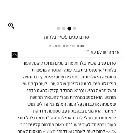
Full
screen
סרום פנים עשיר בלחות
KS000000310001B
אז מה יש לנו כאן?
סרום פנים עשיר בלחות סרום פנים מרוכז להזנת העור
בלחות* אינטנסיבית בכל עונה! הנוסחה מועשרת
בחומצה היאלורונית, בתמצית שָׂחוֹף איטלקי ובחומצה
פוליגלוטמית, להזנה ולריכוך של העור - לעור רך כמשי
ובעל מראה גמיש ובריא. המרקם קליל וכמעט בלתי
מורגש, הוא נספג במהירות מבלי להשאיר תחושת
שמנוניות או כבדות על העור. המוצר מיועד לשימוש
יומיומי, הוא מגיע בבקבוקון עם טפטפת מדויקת
לשימוש נוח, מבלי לבזבז אפילו טיפה. *מתאים לכל סוגי
העור, ובמיוחד לעור יבש. **תוצאות מוכחות קלינית:** *
‎+22%‎ לחות לעור, לאחר 30 דקות* ‎+17.5%‎ מוצקות לאחר