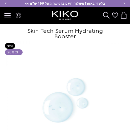
ימינה
שמ
בלעדי באתר! משלוח חינם ברכישה מעל 199 ש"ח >>
הסל
Wishlist
חפש
שלי
Skin Tech Serum Hydrating
Booster
New
20% OFF