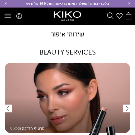
ימינה
שמ
בלעדי באתר! משלוח חינם ברכישה מעל 199 ש"ח >>
הסל
Wishlist
חפש
שלי
שירותי איפור
BEAUTY SERVICES
|
|
ייעוץ
אישי
מקורי-
מקורי-
קוביות
קוביות
אונליין ONLINE
תוכן
תוכן
CONSULTATION
שירותי
שירותי
איפור
איפור
(2)
(2)
סרטוני הדרכה VLOG
ייעוץ אישי אונליי