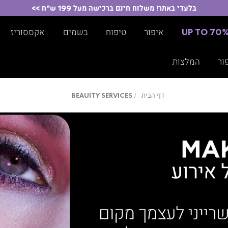
בלעדי באתר! משלוח חינם ברכישה מעל 199 ש"ח >>
UP TO 70
איפור
טיפוח
בשמים
אקססוריז
ור
המלצות
דף
BEAUITY
דף הבית
BEAUITY SERVICES
הבית
SERVICES