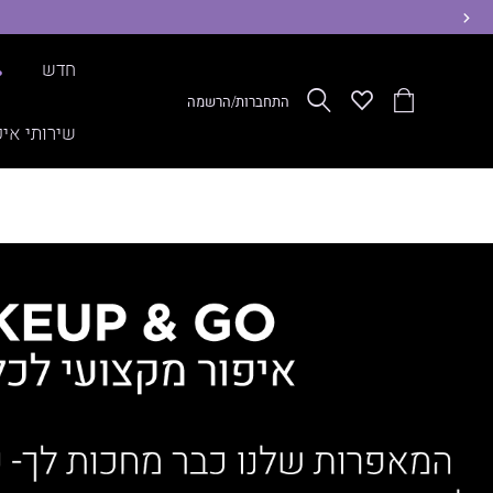
ימינה
חדש
%
הסל
Wishlist
חפש
התחברות/הרשמה
שלי
שירותי איפ
קורי-
אנר
רשמה
שירותי
יפור