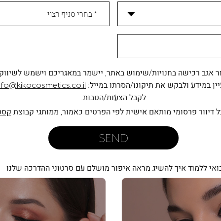
 אגב רכישה בחנויות/שימוש באתר, יישמר במאגריכם וישמש לשיווק
עיין במידע ולבקש את תיקונו/הסרתו במייל:
nfo@kikocosmetics.co.il
לקבל הצעות/הטבות.
קסט
SEND
ואי ללמוד איך להשיג מראה איפור מושלם עם סרטוני ההדרכה שלנו
|
|
מקורי-
מקורי-
עמוד
עמוד
ראשי
ראשי