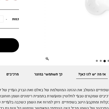
כמות
Full
screen
אז מה יש לנו כאן?
כך תשתמשי במוצר
מרכיבים
פתיים המשלב את ההזנה המושלמת של באלם ואת הברק העדין של ליפ
-קיימא ב-62%**, היא 94% רכיבים שמקורם טבעי לחלוטין ומועשרת בתמצית רימונים ושמן
 בקלות ומתקבע היטב בשפתיים. ניתן למרוח את השמן כשכבה בלעדית 
הפרקטי של השמן מכיל קצה קטיפתי המאפשר שימוש קל ונוח גם בדרכ