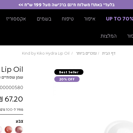
בלעדי באתר! משלוח חינם ברכישה מעל 199 ש"ח >>
UP TO 70
איפור
טיפוח
בשמים
אקססוריז
ור
המלצות
דף הבית
נמכרים ביותר
Kind by Kiko Hydra Lip Oil
Lip Oil
Best Seller
שמן שפתיים ע
20% OFF
00000580
67.20 ₪
מחיר ל-100 גרם: 1200.00 ₪
צבע