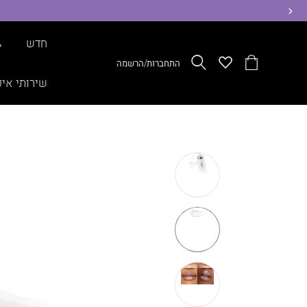
ימינה
חדש
%
הסל
Wishlist
חפש
התחברות/הרשמה
שלי
שירותי איפ