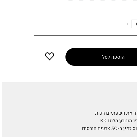
Colors
הוספה
הוספה לסל
למועדפים
יר את השפתיים רכות
וקורנות. הפורמולה מכילה תמציות פרחים*. קשה לפספס את האריזה החדשנית עם המכסה המטאלי עליו מוטבע הלוגו KK.
האפליקטור הרך מעוצב כדי להגביר את הברק ולהבטיח מריחה מדויקת על שפתייך. פלוס בולט: הליפ גלוס זמין ב-30 צבעים הורסים