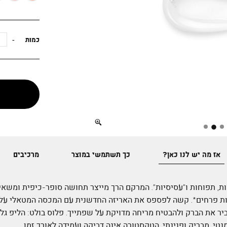
כמות
Full
screen
אז מה יש לנו כאן?
כך תשתמשי במוצר
מרכיבים
ת, תפוחות ו”עסיסיות”. המרקם הרך מייצר תחושה סופר-כיפית ומשא
נטי, מבריק ופנינתי. הטקסטורה אינה דביקה ועמידה לאורך זמן.