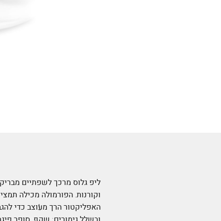
ליפ גלוס מרכך לשפתיים מבריקו
ובשלל גימורים: שקף, סופר פיגמ