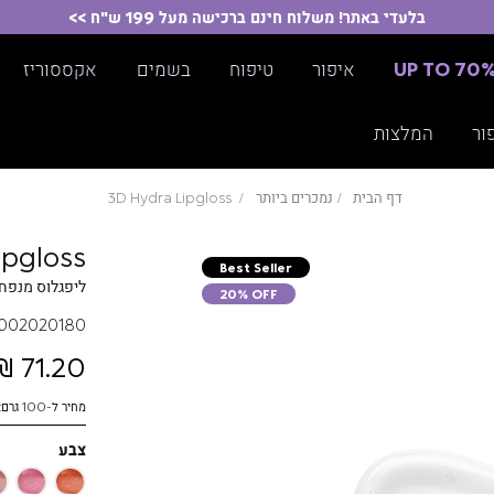
בלעדי באתר! משלוח חינם ברכישה מעל 199 ש"ח >>
UP TO 70
איפור
טיפוח
בשמים
אקססוריז
ור
המלצות
דף הבית
נמכרים ביותר
3D Hydra Lipgloss
ipgloss
Best Seller
ליפגלוס מנפח 
20% OFF
002020180
71.20 ₪
מחיר ל-100 גרם: 1369.23 ₪
צבע