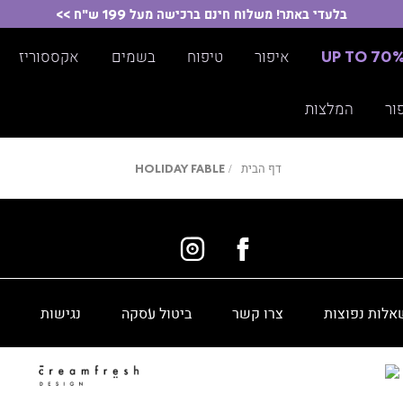
בלעדי באתר! משלוח חינם ברכישה מעל 199 ש"ח >>
UP TO 70
איפור
טיפוח
בשמים
אקססוריז
ור
המלצות
דף
HOLIDAY
דף הבית
HOLIDAY FABLE
הבית
FABLE
אלות נפוצות
צרו קשר
ביטול עסקה
נגישות