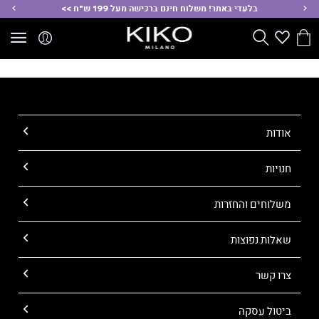
ימינה
שמ
בלעדי באתר! משלוח חינם ברכישה מעל 199 ש"ח >>
הסל
Wishlist
חפש
שלי
אודות
חנויות
משלוחים והחזרות
שאלות נפוצות
צרו קשר
ביטול עסקה