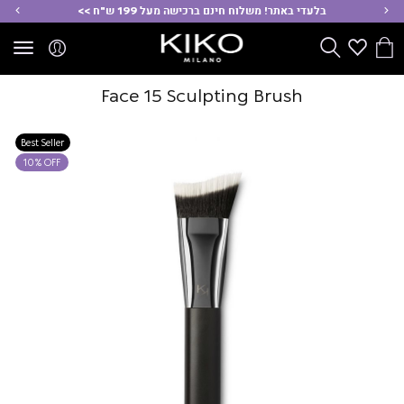
ימינה
שמ
בלעדי באתר! משלוח חינם ברכישה מעל 199 ש"ח >>
הסל
Wishlist
חפש
שלי
Face 15 Sculpting Brush
Best Seller
10% OFF