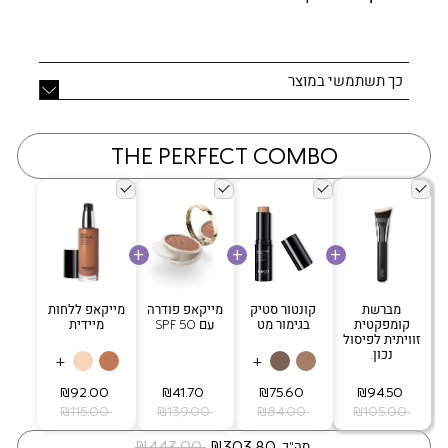
כך תשתמשי במוצר
THE PERFECT COMBO
מברשת
קונטור סטיק
מייקאפ פודרה
מייקאפ ללחות
קומפקטית
בגימור מט
עם SPF 50
מיידית
זוויתית לפיסול
נכון.
+
+
‏ ₪94.50
‏ ₪75.60
‏ ₪41.70
‏ ₪92.00
‏ ₪105.00
‏ ₪84.00
‏ ₪139.00
‏ ₪115.00
‏ ₪303.80
‏ ₪443.00
סה"כ