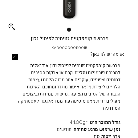
Full
screen
מברשת קומפקטית זוויתית לפיסול נכון.
KA000000011001B
אז מה יש לנו כאן?
מברשת קומפקטית זוויתית לפיסול נכון. אידיאלית
למריחת פורמולות נוזליות, קרם או אבקות הסיבים
דחוסים וצפופים, עוקבים אחר מבנה הלסת ועצמות
הלחיים ליצירת מראה איפור מוגדר ומחוכם. האיכות
הגבוהה של הסיבים מציעה גמישות, עמידות וביצועים
מעולים. ידית מאט מוסיפה עוד ממד אלגנטי לאסטתיקה
המודרנית
גודל המוצר הינו:
44.00gr
זמן שימוש מרגע פתיחה:
חודשים
ארץ ייצור:
סין