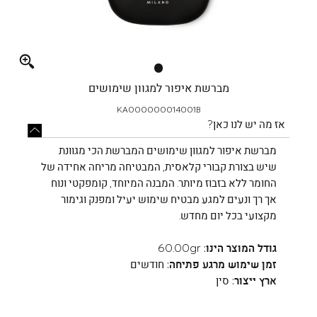
Full
screen
מברשת איפור למגוון שימושים
KA000000014001B
אז מה יש לנו כאן?
מברשת איפור למגוון שימושים המברשת הכי מגוונת
שיש בצורת קבורי קלאסית, המבטיחה מריחה אחידה של
החומר ללא בזבוז מיותר. המבנה המיוחד, קומפקטי ונוח
אך רך ונעים למגע מבטיח שימוש יעיל ומפנק וגימור
מקצועי בכל יום מחדש.
גודל המוצר הינו:
60.00gr
זמן שימוש מרגע פתיחה:
חודשים
ארץ ייצור:
סין