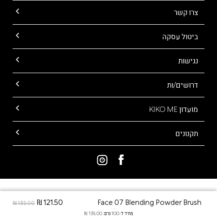
צרו קשר
ביטול עסקה
נגישות
דרושים/ות
מועדון KIKO ME
תקנונים
ALL RIGHTS RESERVED TO KIKO MILANO
121.50 ₪
Face 07 Blending Powder Brush
135.00 ₪
מחיר ל-100 גרם: 135.00 ₪