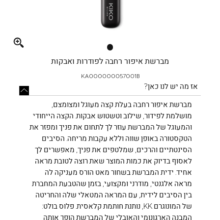
Full
screen
מברשת איפור רחבה לפודרות ואבקות
KA000000057001B
אז מה יש לנו כאן?
מברשת איפור רחבה בעלת קצה מעוגל ומצומצם,
מושלמת לפידור, שילוב וטשטוש אבקות. הקצה הייחודי
והמעוגל של המברשת עוזר לך לתחום את פניך ומפזר את
הטקסטורה באופן שווה וללא עקבות מריחה. הסיבים
הסינטתיים והרכים, שמלטפים את פניך, מאפשרים לך
לאסוף בדיוק את כמות המוצר שאת רוצה לטובת מראה
אחיד. ידית המברשת בשחור מאט הורס מעניקה לה
מראה אלגנטי, מודרני ומקצועי, בזמן שהטבעת המחברת
בין הסיבים לידית, עם המראה המטאלי שלה והחריטה
של המונוגרם KK, נותנת חותמת קלאסית. פלוס בולט:
המבנה הארגונומי והאובלי של המברשת הופך אותה