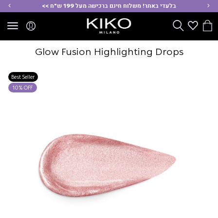
ימינה
שמ
בלעדי באתר! משלוח חינם ברכישה מעל 199 ש"ח >>
הסל
Wishlist
חפש
שלי
Glow Fusion Highlighting Drops
Best Seller
10% OFF