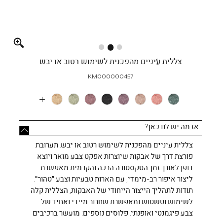
Full
screen
צללית עיניים מהפכנית לשימוש רטוב או יבש
KM000000457
More
Colors
אז מה יש לנו כאן?
צללית עיניים מהפכנית לשימוש רטוב או יבש. תערובת
פורצת דרך של אבקות שיוצרות אפקט צבע מואר ויוצא
דופן לאורך זמן. הטקסטורה הרכה והקרמית מאפשרת
ליצור איפור רב-מימדי, עם הארות טבעיות וצבע ״טהור״.
תודות לתהליך הייצור הייחודי של האבקות, הצללית קלה
לשימוש וטשטוש ומאפשרת שחרור מיידי ואחיד של
צבע פיגמנטי ואופנתי. פלוסים נוספים: מועשר ברכיבים