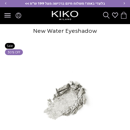
ימינה
שמ
בלעדי באתר! משלוח חינם ברכישה מעל 199 ש"ח >>
הסל
Wishlist
חפש
שלי
New Water Eyeshadow
Sale
30% OFF