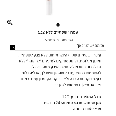
Full
screen
עפרון שפתיים ללא צבע
KM0020600100144
אז מה יש לנו כאן?
עיפרון שפתיים שקוף היוצר תיחום ללא צבע לשפתייך,
ומונע מגלוסים וליפקסטיקים למיניהם ״להתפזר״ ללא
גבול ברור. הפורמולה נטולת הצבע מאפשרת לך
להשתמש במוצר עם כל שפתון שיש לך, או ליפ גלוס.
בעלת טקסטורה רכה ולא דביקה. העיפרון עמיד במים
ויישאר אצלך בשימוש לזמן רב.
גודל המוצר הינו:
1.20gr
זמן שימוש מרגע פתיחה:
24 חודשים
ארץ ייצור:
גרמניה