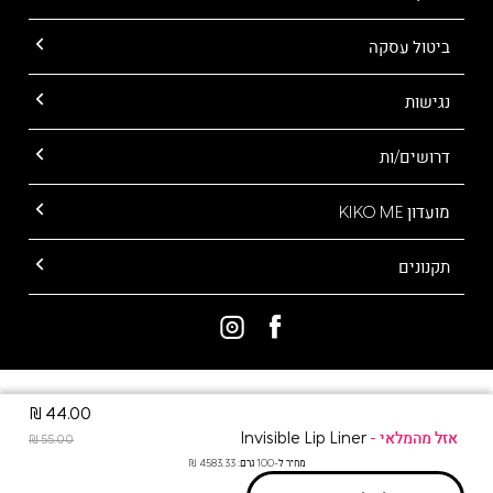
ביטול עסקה
נגישות
דרושים/ות
מועדון KIKO ME
תקנונים
ALL RIGHTS RESERVED TO KIKO MILANO
44.00 ₪
Invisible Lip Liner
55.00 ₪
מחיר ל-100 גרם: 4583.33 ₪