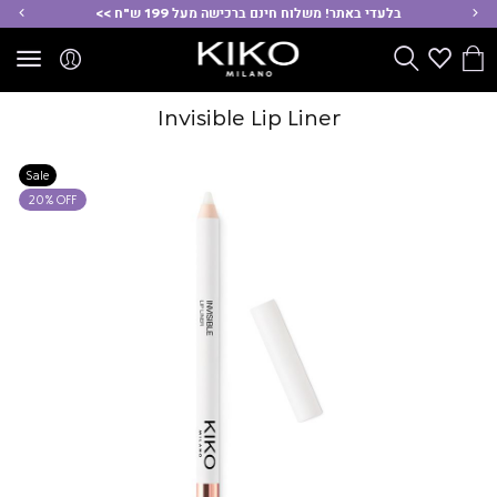
ימינה
שמ
בלעדי באתר! משלוח חינם ברכישה מעל 199 ש"ח >>
הסל
Wishlist
חפש
שלי
Invisible Lip Liner
Sale
20% OFF