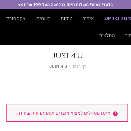
בלעדי באתר! משלוח חינם ברכישה מעל 199 ש"ח >>
UP TO 70
איפור
טיפוח
בשמים
אקססוריז
ור
המלצות
JUST 4 U
דף
JUST
דף הבית
JUST 4 U
הבית
4
U
איננו מסוגלים למצוא מוצרים תואמים את הבחירה.