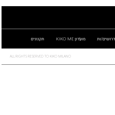
דרושים/ות
מועדון KIKO ME
תקנונים
ALL RIGHTS RESERVED TO KIKO MILANO