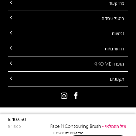
צרו קשר
ביטול עסקה
נגישות
דרושים/ות
מועדון KIKO ME
תקנונים
ALL RIGHTS RESERVED TO KIKO MILANO
103.50 ₪
Face 11 Contouring Brush
115.00 ₪
מחיר ל-100 גרם: 115.00 ₪