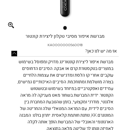
Full
screen
מברשת איפור מסיבי טקלון ליצירת קונטור
KA000000056001B
אז מה יש לנו כאן?
מברשת איפור ליצירת קונטורינג מדויק ומפוסל בשימוש
במוצרים בטקסטורת קרם או אבקה. הסיבים הדחוסים
עוקבים אחרי קו הלסת ומדגישים את עצמות הלחיים
בצורה מושלמת ומתוחכמת. הסיבים האיכותיים גמישים,
עמידים ואפקטיביים במיוחד בשימוש ובטשטוש
הקונטור. ידית המברשת בשחור מאט מעניקה לה מראה
אלגנטי, מודרני ומקצועי, בזמן שהטבעת המחברת בין
הסיבים לידית, עם המראה המטאלי שלה והחריטה של
המונוגרם KK, נותנת חותמת קלאסית. יתרון בולט: המבנה
הארגונומי והאובלי של המברשת הופך אותה לקלה
לאחיזה ונותן לך שליטה מלאה בתוצאה.