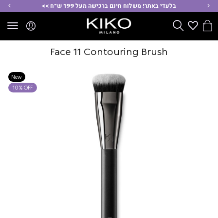
ימינה
שמ
בלעדי באתר! משלוח חינם ברכישה מעל 199 ש"ח >>
הסל
Wishlist
חפש
שלי
Face 11 Contouring Brush
New
10% OFF