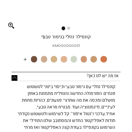
Full
screen
קונסילר נוזלי בגימור טבעי
KM000000031
More
Colors
אז מה יש לנו כאן?
קונסילר נוזלי עם גימור טבעי וכיסוי בינוני לטשטוש
פגמים. הפורמולה החדשה והנוזלית מתמזגת באופן
מושלם ומכסה את מה שתרצי: פצעונים, כהויות מתחת
לעיניים, פיגמנטציה ועוד. מבטיח מראה טבעי,
אחיד,עדכני ו”נטול איפור”. קל לשימוש ולטשטוש נקודתי
תודות לאפליקטור החדש והמסתובב שלנו.התחילי את
השימוש בקונסילר בעזרת קצה האפליקטור ואז מרחי