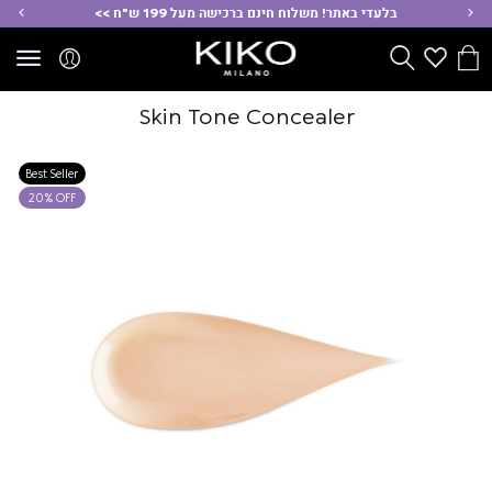
ימינה
שמ
בלעדי באתר! משלוח חינם ברכישה מעל 199 ש"ח >>
הסל
Wishlist
חפש
שלי
Skin Tone Concealer
Best Seller
20% OFF