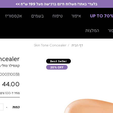
בלעדי באתר! משלוח חינם ברכישה מעל 199 ש"ח >>
UP TO 70
איפור
טיפוח
בשמים
אקססוריז
ור
המלצות
דף הבית
Skin Tone Concealer
ncealer
Best Seller
קונסילר נוזלי 
20% OFF
00031003B
44.00 ₪
מחיר ל-100 גרם: 1571.43 ₪
כמות