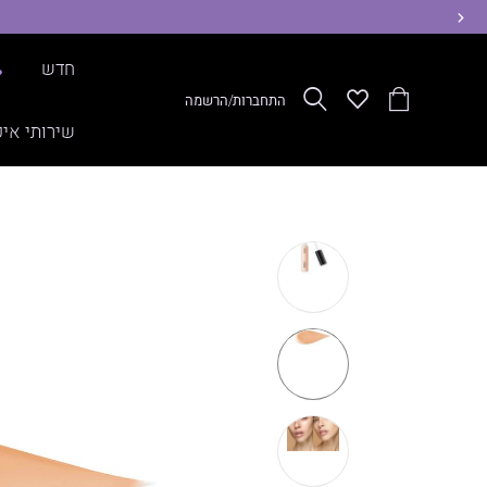
ימינה
חדש
%
הסל
Wishlist
חפש
התחברות/הרשמה
שלי
שירותי איפ