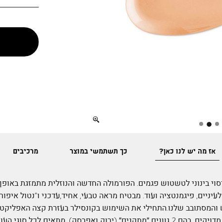
Full
screen
אז מה יש לנו כאן?
כך תשתמשי במוצר
מרכיבים
כיסוי בינוני לטשטוש פגמים. הפורמולה החדשה והנוזלית מתמזגת באו
עיניים, פיגמנטציה ועוד. מבטיח מראה טבעי, אחיד,עדכני ו”נטול איפו
והמסתובב שלנו.התחילי את השימוש בקונסילר בעזרת קצה האפליקטור 