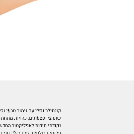
קונסילר נוזלי עם גימור טבעי ו
שתרצי: פצעונים, כהויות מתחת ל
נקודתי תודות לאפליקטור החדש 
פלוסים בולטים: זמין ב-9 גוונים מדויקים, בהם 2 גוונים ״מתקנים״ (ירוק ואפרסק), מתאים לכל סוגי העור.