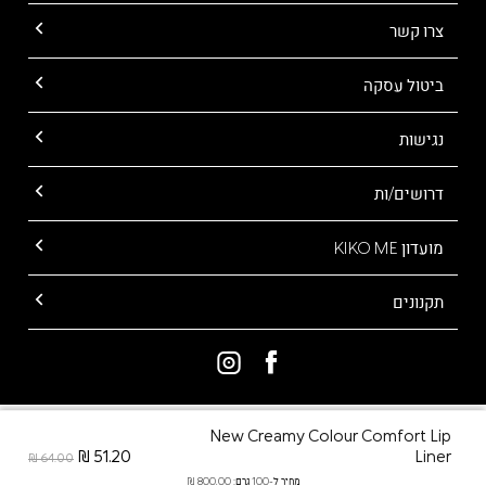
צרו קשר
ביטול עסקה
נגישות
דרושים/ות
מועדון KIKO ME
תקנונים
New Creamy Colour Comfort Lip
ALL RIGHTS RESERVED TO KIKO MILANO
51.20 ₪
Liner
64.00 ₪
מחיר ל-100 גרם: 800.00 ₪