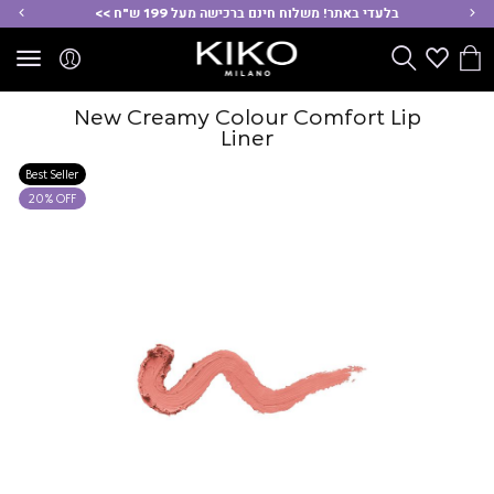
ימינה
שמ
בלעדי באתר! משלוח חינם ברכישה מעל 199 ש"ח >>
הסל
Wishlist
חפש
שלי
New Creamy Colour Comfort Lip
Liner
Best Seller
20% OFF