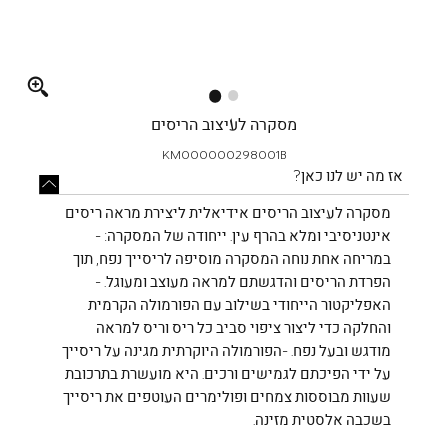
Full
screen
מסקרה לעיצוב הריסים
KM000000298001B
אז מה יש לנו כאן?
מסקרה לעיצוב הריסים אידיאלית ליצירת מראה ריסים
אינטניסיבי ומלא בהרף עין. ייחודה של המסקרה: -
במריחה אחת נוחה המסקרה מוסיפה לריסייך נפח, תוך
הפרדת הריסים והדגשתם למראה מעוצב ומעוגל. -
האפליקטור הייחודי בשילוב עם הפורמולה הקרמית
והחלקה כדי ליצור ציפוי סביב כל ריס וריס למראה
מודגש ובעל נפח. -הפורמולה היוקרתית מגינה על ריסייך
על ידי הפיכתם לגמישים ורכים. היא מועשרת בתרכובת
שעוות מבוססות צמחים ופולימרים העוטפים את ריסייך
בשכבה אלסטית מזינה.