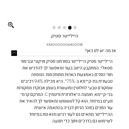
Full
screen
היילייטר סטיק
KM000000640001B
אז מה יש לנו כאן?
היילייטר סטיק היילייטר בפורמט סטיק פרקטי ובגימור
מטאלי, המתקבע היטב בעור ומאפשר לך להדגיש את
תווי הפנים באמצעות הארות מתוחכמות. הנוסחה
טבעונית בת-קיימא ב-75%*, היא מכילה 94% רכיבים
שמקורם טבעי לחלוטין ומועשרת בשמן אבוקדו ממקורות
בני-קיימא, חומצה היאלורונית וויטמין C. המרקם קרמי
ונעים במיוחד, הוא קל לטשטוש ומאפשר לך להאיר את
עור הפנים בזוהר הניתן לבניה בהתאמה אישית.
ההיילייטר מתאים גם לעור רגיש והוא נוח במיוחד
לשימוש גם בדרכים ותוך כדי תנועה.