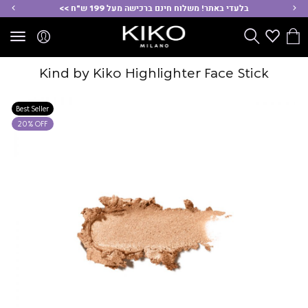
ימינה
שמ
בלעדי באתר! משלוח חינם ברכישה מעל 199 ש"ח >>
הסל
Wishlist
חפש
שלי
Kind by Kiko Highlighter Face Stick
Best Seller
20% OFF