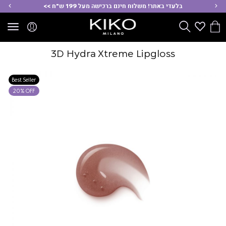
ימינה
שמ
בלעדי באתר! משלוח חינם ברכישה מעל 199 ש"ח >>
הסל
Wishlist
חפש
שלי
3D Hydra Xtreme Lipgloss
Best Seller
20% OFF