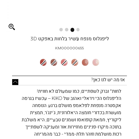
Full
screen
ליפגלוס מנפח עשיר בלחות באפקט 3D
KM000000655
אז מה יש לנו כאן?
לחות* וברק לשפתיים, כמו שמעולם לא חווית!
הליפגלוס הכי ויראלי ואהוב של KIKO – עכשיו בגרסה
אקסטרה מנפחת לפלאמפ מושלם ברגע. הנוסחה
מועשרת בכדורי חומצה היאלורונית, ג’ינג’ר, תמצית
ליקוריץ, חמאת קופואסו ושמנים טבעיים, היא משלבת
בתוכה מיקרו-פנינים מחזירות אור ומעניקה לשפתייך
רכות מושלמת וזוהר תלת-ממדי - כבר מהמריחה