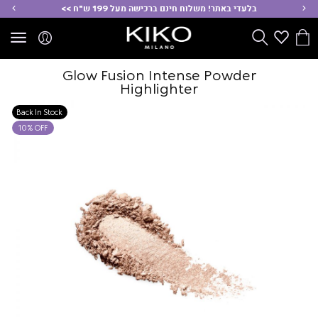
ימינה
שמ
בלעדי באתר! משלוח חינם ברכישה מעל 199 ש"ח >>
הסל
Wishlist
חפש
שלי
Glow Fusion Intense Powder
Highlighter
Back In Stock
10% OFF