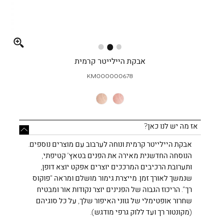
Full
screen
אבקת היילייטר קרמית
KM000000678
אז מה יש לנו כאן?
אבקת היילייטר קרמית ונוחה לערבוב עם מוצרים נוספים.
הנוסחה החדשנית מאירה את הפנים בטאץ’ קטיפתי,
ותערובת הרכיבים המרככים יוצרים אפקט יוצא דופן,
שנמשך לאורך זמן. מייצרת גימור מושלם ומראה ”פוקוס
רך”. הריכוז הגבוה של הפנינים יוצר נקודות אור ומבטיח
שחרור אופטימלי של גווני האיפור שלך, על כל סוגיהם
(מקונטור רך ועד ללוק גרפי מודגש).