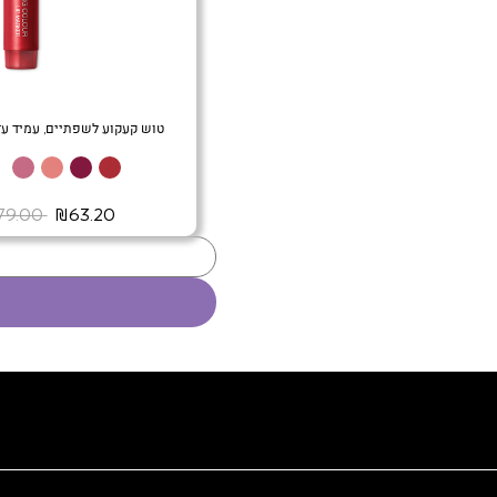
טוש קעקוע לשפתיים, עמיד עד 10* שעו
+
‏ ₪63.20
‏ ₪79.00