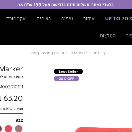
בלעדי באתר! משלוח חינם ברכישה מעל 199 ש"ח >>
UP TO 70
איפור
טיפוח
בשמים
אקססוריז
ור
המלצות
דף הבית
Long Lasting Colour Lip Marker
 Marker
Best Seller
טוש קעקוע לשפתיי
20% OFF
M002010131
63.20 ₪
מחיר ל-100 גרם: 3160.00 ₪
צבע