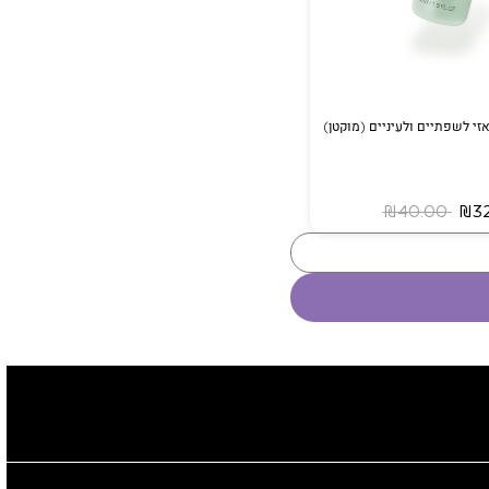
זי לשפתיים ולעיניים (מוקטן)
‏ ₪40.00