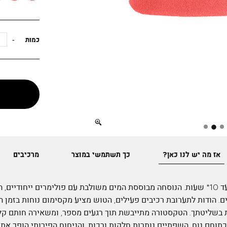
כמות
Full
screen
אז מה יש לנו כאן?
כך תשתמשי במוצר
מרכיבים
טוש חדשני לשפתיים, המחזיק עד 10* שעות. הנוסחה מבוססת המים משולבת עם פולימרים יי
. הודות לתערובת רכיבים פעילים, הטוש מציע מקסימום נוחות בזמן 
 בשליטתך. הטקסטורה מתייבשת תוך רגעים מספר, ומשאירה חותם קל
וחם נוח. השפתיים נותרות חלקות ורכות, והניחוח הפירותי הופך את 