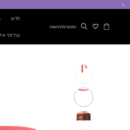
ימינה
חדש
%
הסל
Wishlist
חפש
התחברות/הרשמה
שלי
שירותי איפ