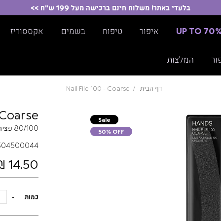
בלעדי באתר! משלוח חינם ברכישה מעל 199 ש"ח >>
UP TO 70
איפור
טיפוח
בשמים
אקססוריז
ור
המלצות
דף הבית
Nail File 100 - Coarse
- Coarse
Sale
80/100 פצירה מקצועית לציפורניים מלאכותיות
50% OFF
304500044
14.50 ₪
כמות