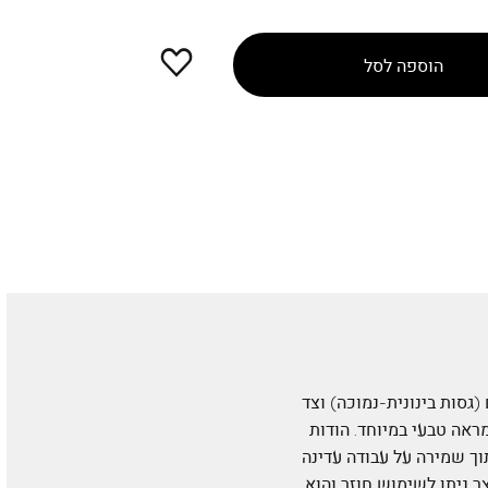
הוספה
הוספה לסל
למועדפים
פורניים במראה טבעי פצירה מקצועית בעלת שני צדדים: צד 240 גרגירים (גסות בינונית-נמוכה) וצד
מראה טבעי במיוחד. הודות
ך שמירה על עבודה עדינה
ר ניתן לשימוש חוזר והוא