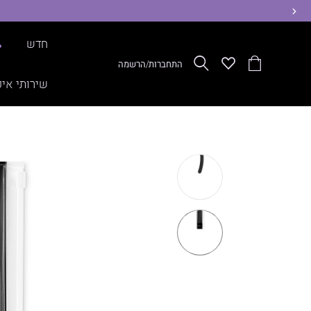
ימינה
חדש
%
הסל
Wishlist
חפש
התחברות/הרשמה
שלי
שירותי איפ